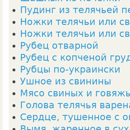
Пудинг из телячьей п
Ножки телячьи или св
Ножки телячьи или св
Рубец отварной
Рубец с копченой гру
Рубцы по-украински
Ушное из свинины
Мясо свиных и говяжь
Голова телячья варен
Сердце, тушенное с 
Вымя, жаренное в сух