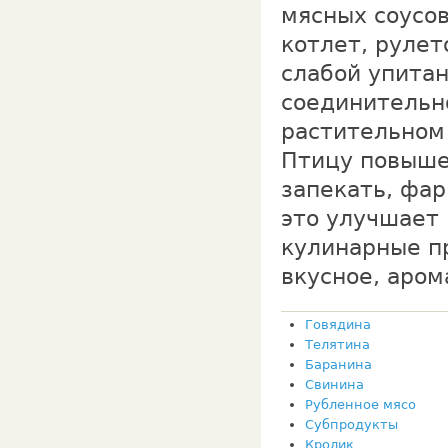
мясных соусов
котлет, рулет
слабой упита
соединительн
растительном
Птицу повыше
запекать, фар
это улучшает
кулинарные п
вкусное, аро­
Говядина
Телятина
Баранина
Свинина
Рубленное мясо
Субпродукты
Кролик