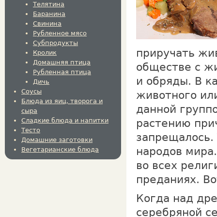
Телятина
Баранина
Свинина
Рубленное мясо
Субпродукты
приручать жив
Кролик
Домашняя птица
обществе с ж
Рубленная птица
и обряды. В к
Дичь
Соусы
животного или
Блюда из яиц, творога и
данной групп
сыра
Сладкие блюда и напитки
растению прич
Тесто
запрещалось.
Домашние заготовки
народов мира
Вегетарианские блюда
во всех религ
преданиях. Во
Когда над дре
серебряной се