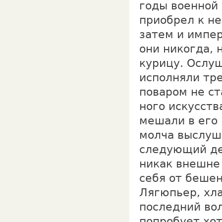
годы военной 
приобрел к не
затем и импер
они никогда, 
курицу. Ослуш
исполняли тре
поваром не ст
ного искусств
мешали в его
молча вы­слу
следующий ден
никак внешне
себя от бешен
Лягюпьер, хла
последний вол
попробует хот