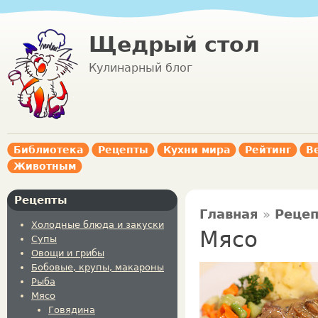
Щедрый стол
Кулинарный блог
Библиотека
Рецепты
Кухни мира
Рейтинг
В
Животным
Рецепты
Главная
»
Реце
Холодные блюда и закуски
Мясо
Супы
Овощи и грибы
Бобовые, крупы, макароны
Рыба
Мясо
Говядина