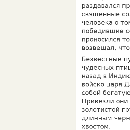
раздавался пр
священные со
человека о то
победившие со
проносился то
возвещал, что
Безвестные пу
чудесных птиц
назад в Индию
войско царя Д
собой богатую
Привезли они 
золотистой гр
длинным черн
хвостом.