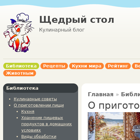
Щедрый стол
Кулинарный блог
Библиотека
Рецепты
Кухни мира
Рейтинг
В
Животным
Библиотека
Главная
»
Библ
Кулинарные советы
О пригот
О приготовлении пищи
Кухня
Хранение пищевых
продуктов в домашних
условиях
Виды обработки