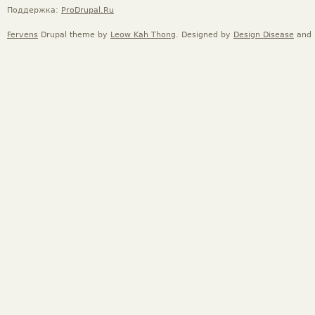
Поддержка:
ProDrupal.Ru
Fervens
Drupal theme by
Leow Kah Thong
. Designed by
Design Disease
and 