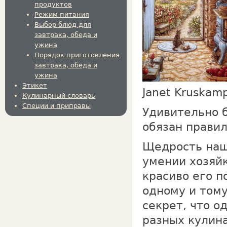
продуктов
Режим питания
Выбор блюд для
завтрака, обеда и
ужина
Порядок приготовления
завтрака, обеда и
ужина
Этикет
Janet Kruskamp
Кулинарный словарь
Специи и приправы
Удивительно б
обязан правил
Щедрость наш
умении хозяйк
красиво его п
одному и тому
секрет, что о
разных кулина