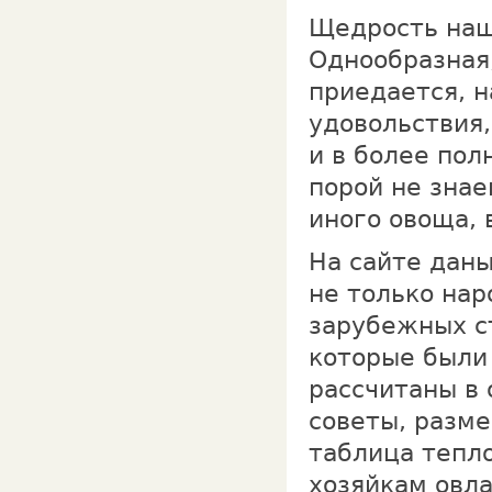
Щедрость наш
Однообразная
приедается, н
удовольствия,
и в более пол
порой не знае
иного овоща,
На сайте дан
не только нар
зарубежных с
которые были
рассчитаны в 
советы, разм
таблица тепл
хозяйкам овл