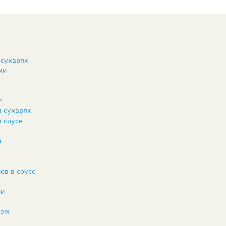
 сухарях
ми
и
в сухарях
 соусе
й
ов в соусе
ми
лем