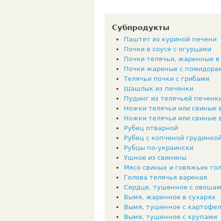
Субпродукты
Паштет из куриной печени
Почки в соусе с огурцами
Почки телячьи, жаренные в
Почки жареные с помидора
Телячьи почки с грибами
Шашлык из печенки
Пудинг из телячьей печенк
Ножки телячьи или свиные 
Ножки телячьи или свиные в
Рубец отварной
Рубец с копченой грудинко
Рубцы по-украински
Ушное из свинины
Мясо свиных и говяжьих гол
Голова телячья вареная
Сердце, тушенное с овоша
Вымя, жаренное в сухарях
Вымя, тушенное с картофе
Вымя, тушенное с крупами