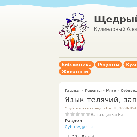
Щедрый
Кулинарный бло
Библиотека
Рецепты
Кух
Животным
Главная
»
Рецепты
»
Мясо
»
Субпро
Язык телячий, за
Опубликовано chegorok в ПТ, 2008-10-1
Ваша оценка:
Нет
Раздел:
Субпродукты
50 г языка,