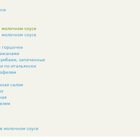
усе
в молочном соусе
в молочном соусе
в горшочке
лажанами
 грибами, запеченные
и по-итальянски
тофелем
нная салом
ях
ная
фелем
 в молочном соусе