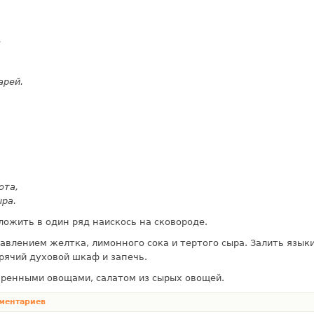
,
арей.
ота,
ыра.
ложить в один ряд наискось на сковороде.
авлением желтка, лимонного сока и тертого сыра. За­лить языки
рячий духо­вой шкаф и запечь.
варенными овощами, салатом из сырых овощей.
ментариев