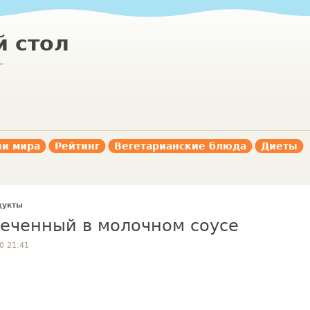
 стол
г
ни мира
Рейтинг
Вегетарианские блюда
Диеты
дукты
печенный в молочном соусе
0 21:41