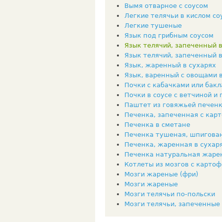
Вымя отварное с соусом
Легкие телячьи в кислом со
Легкие тушеные
Язык под грибным соусом
Язык телячий, запеченный 
Язык телячий, запеченный 
Язык, жаренный в сухарях
Язык, варенный с овощами 
Почки с кабачками или бак
Почки в соусе с ветчиной и
Паштет из говяжьей печенк
Печенка, запеченная с кар
Печенка в сметане
Печенка тушеная, шпигова
Печенка, жаренная в сухар
Печенка натуральная жаре
Котлеты из мозгов с карто
Мозги жареные (фри)
Мозги жареные
Мозги телячьи по-польски
Мозги телячьи, запеченные