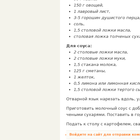
150 г овощей,
1 лавровый лист,
3-5 горошин душистого перца
соль,
1,5 столовой ложки масла,
столовая ложка толченых сух
Для соуса:
2 столовые ложки масла,
2 сто­ловые ложки муки,
1,5 стакана молока,
125 г сметаны,
1 желток,
0,5 лимона или лимонная кисл
1,5 столовой ложки тертого с
Отварной язык нарезать вдоль, у
Приготовить молочный соус с доб
чеными сухарями. Поставить в го
Подать к столу с картофелем, с
Войдите на сайт
для отправки ком