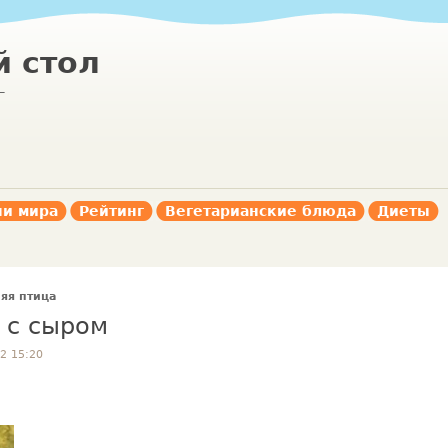
 стол
г
ни мира
Рейтинг
Вегетарианские блюда
Диеты
яя птица
 с сыром
2 15:20