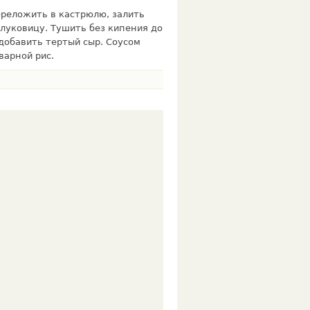
ереложить в кастрюлю, залить
 луковицу. Тушить без кипения до
доба­вить тертый сыр. Соусом
варной рис.