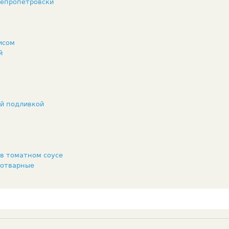
непропетровски
исом
й
ой подливкой
 в томатном соусе
 отварные