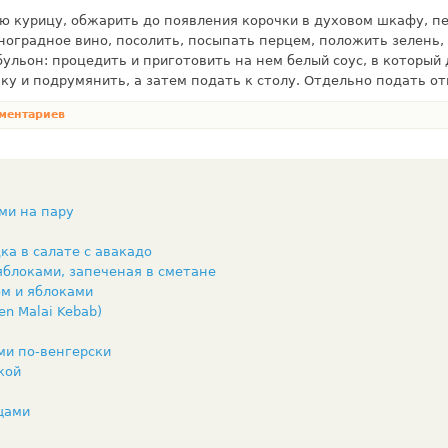
ю курицу, обжарить до появления корочки в духовом шкафу, п
иноградное вино, посолить, посыпать перцем, положить зелень,
ульон: процедить и при­готовить на нем белый соус, в который 
вку и подрумянить, а затем подать к столу. Отдельно подать от
ментариев
ми на пару
ка в салате с авакадо
блоками, запеченая в сметане
м и яблоками
n Malai Kebab)
ми по-венгерски
кой
щами