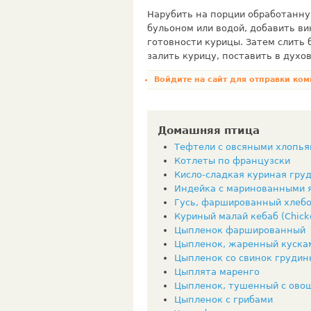
Нарубить на порции обработанну
бульо­ном или водой, добавить в
готовности курицы. Затем слить б
залить курицу, поста­вить в духо
Войдите на сайт
для отправки ком
Домашняя птица
Тефтели с овсяными хлопья
Котлеты по французски
Кисло-сладкая куриная груд
Индейка с маринованными я
Гусь, фаршированный хлебо
Куриный малай кебаб (Chicke
Цыпленок фаршированный
Цыпленок, жаренный куска
Цыпленок со свинок грудин
Цыплята маренго
Цыпленок, тушенный с ово
Цыпленок с грибами