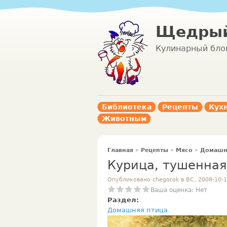
Щедрый
Кулинарный бло
Библиотека
Рецепты
Кух
Животным
Главная
»
Рецепты
»
Мясо
»
Домашн
Курица, тушенная
Опубликовано chegorok в ВС, 2008-10-1
Ваша оценка:
Нет
Раздел:
Домашняя птица