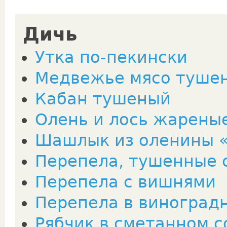
Дичь
Утка по-пекински
Медвежье мясо туше
Кабан тушеный
Олень и лось жарены
Шашлык из оленины 
Перепела, тушенные 
Перепела с вишнями
Перепела в виноград
Рябчик в сметанном с