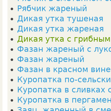
Рябчик жареный
Дикая утка тушеная
Дикая утка жареная
Дикая утка с грибным
Фазан жареный с лук
Фазан жареный
Фазан в красном вине
Куропатка по-сельски
Куропатка в сливках 
Куропатка в пергаме
Заяц, жаренный в см