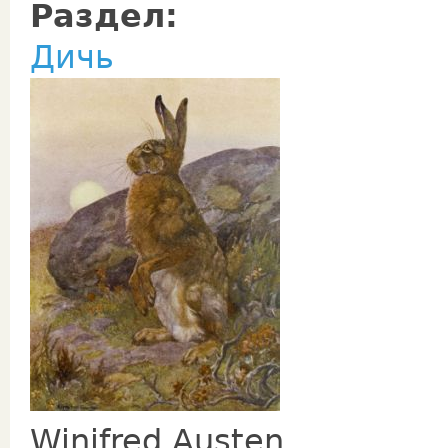
Раздел:
Дичь
Winifred Austen