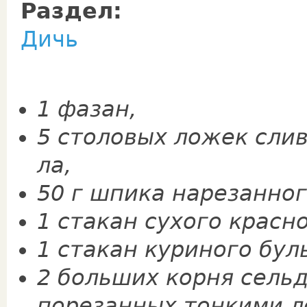
Раздел:
Дичь
1 фазан,
5 столовых ложек слив
ла,
50 г шпика нарезанног
1 ста­кан сухого красн
1 стакан куриного бул
2 больших корня сельд
порезанных тонкими л