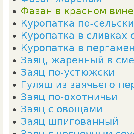
Фазан в красном вине
Куропатка по-сельски
Куропатка в сливках 
Куропатка в пергаме
Заяц, жаренный в см
Заяц по-устюжски
Гуляш из заячьего пе
Заяц по-охотничьи
Заяц с овощами
Заяц шпигованный
Заяц с чесночным со