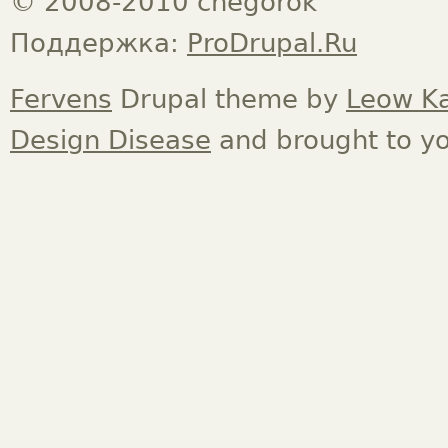
© 2008-2010 chegorok
Поддержка:
ProDrupal.Ru
Fervens
Drupal theme by
Leow K
Design Disease
and brought to y