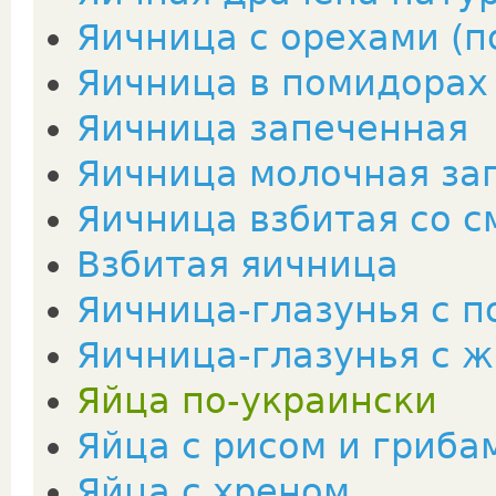
Яичница с орехами (п
Яичница в помидорах
Яичница запеченная
Яичница мoлочная за
Яичница взбитая со 
Взбитая яичница
Яичница-глазунья с 
Яичница-глазунья с 
Яйца по-украински
Яйца с рисом и гриба
Яйца с хреном