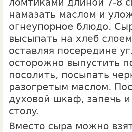
ломтиками длиной 7-8 с
намазать маслом и улож
огнеупорное блюдо. Сыр
высыпать на хлеб слоем
оставляя посередине уг
осторожно выпустить п
посолить, посыпать че
разогретым маслом. По
духовой шкаф, запечь и
cтoлy.
Вместо сыра можно взят