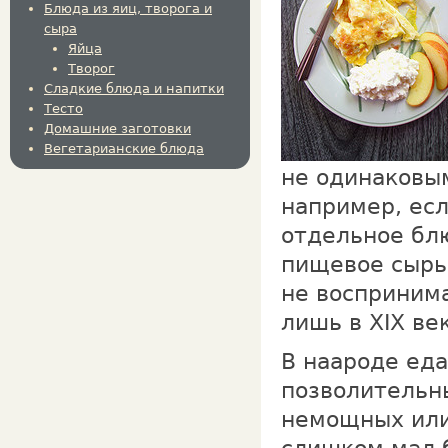
Блюда из яиц, творога и
сыра
Яйца
Творог
Сладкие блюда и напитки
Тесто
Домашние заготовки
Вегетарианские блюда
не одинаковым
например, есл
отдельное блю
пищевое сырь
не воспринима
лишь в XIX ве
В наapoдe еда
позволительн
немощных или