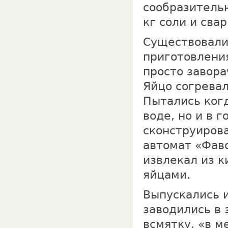
сообразительн
кг соли и свар
Существовали
приготовления
просто завора
Яйцо согревал
Пытались когд
воде, но и в 
сконструиров
автомат «Фав
извлекал из 
яйцами.
Выпускались 
заводились в 
всмятку, «в м