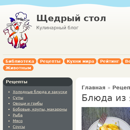
Щедрый стол
Кулинарный блог
Библиотека
Рецепты
Кухни мира
Рейтинг
В
Животным
Рецепты
Главная
»
Реце
Холодные блюда и закуски
Блюда из 
Супы
Овощи и грибы
Бобовые, крупы, макароны
Рыба
Мясо
Соусы