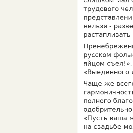
слишком мал 
трудового чел
представлению
нельзя - разв
растапливать 
Пренебрежение
русском фольк
яйцом съел!»,
«Bыeдeнного я
Чаще же всег
гармоничности
полного благо
одобрительно 
«Пусть ваша ж
на cвадьбe мо