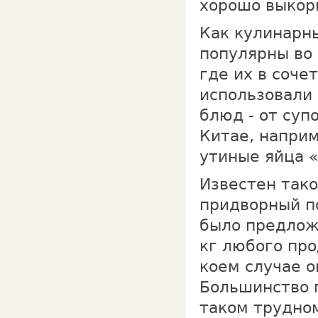
хорошо выкор
Как кулинарн
популярны во 
где их в соче
использовали
блюд - от суп
Китае, напри
утиные яйца 
Известен тако
придворный п
было предлож
кг любого про
коем случае о
Большинство п
таком трудно