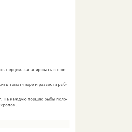
ью, перцем, запанировать в пше­
ить томат-пюре и развести рыб­
т. На каждую порцию рыбы поло­
укропом.