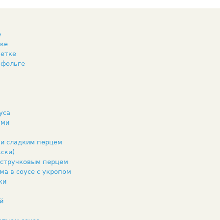
е
вке
шетке
 фольге
уса
ами
 и сладким перцем
ски)
 стручковым перцем
ма в соусе с укропом
ки
й