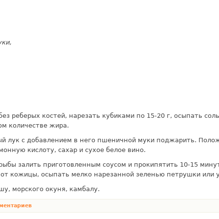
уки,
ез ребер­ых костей, нарезать кубиками по 15-20 г, осыпать сол
ом количестве жира.
й лук с добавлением в него пшеничной муки поджа­рить. Полож
онную кис­лоту, сахар и сухое белое вино.
рыбы залить приготовленным соусом и прокипятить 10-15 мину
от кожицы, осыпать мелко нарезанной зеленью петрушки или 
у, мор­ского окуня, камбалу.
ментариев