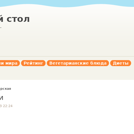
 стол
г
ни мира
Рейтинг
Вегетарианские блюда
Диеты
рская
и
3 22:24