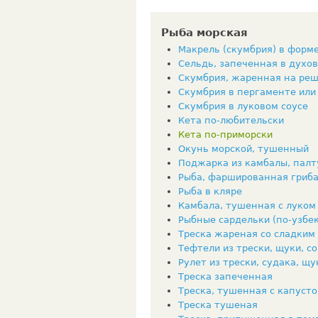
Рыба морская
Макрель (скумбрия) в форм
Сельдь, запеченная в духо
Скумбрия, жаренная на ре
Скумбрия в пергаменте или
Скумбрия в луковом соусе
Кета по-любительски
Кета по-приморски
Окунь морской, тушенный
Поджарка из камбалы, палт
Рыба, фаршированная гриб
Рыба в кляре
Камбала, тушенная с луком
Рыбные сардельки (по-узбек
Треска жареная со сладким
Тефтели из трески, щуки, со
Рулет из трески, судака, щу
Треска запеченная
Треска, тушенная с капусто
Треска тушеная