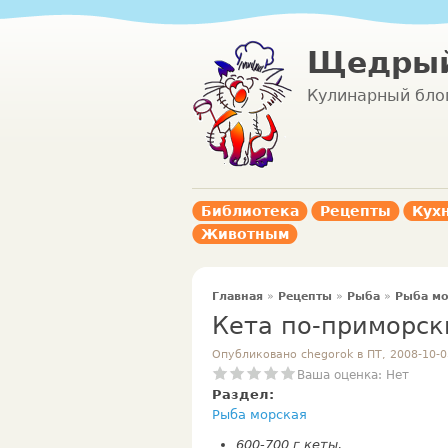
Щедрый
Кулинарный бло
Библиотека
Рецепты
Кух
Животным
Главная
»
Рецепты
»
Рыба
»
Рыба мо
Кета по-приморск
Опубликовано chegorok в ПТ, 2008-10-0
Ваша оценка:
Нет
Раздел:
Рыба морская
600-700 г кеты,