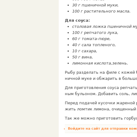
30 г пшеничной муки,
100 г растительного масла.
Для соуса:
столовая ложка пшеничной м
100 г репчатого лука,
60 г томата-пюре,
40 г сала топленого,
10 г сахара,
50 г вина,
лимон­ная кислота,зелень.
Рыбу разделать на филе с кожей б
ничной муке и обжарить в больш
Для приготовления соуса репчаты
ным бульоном. Добавить соль, лим
Перед подачей кусочки жареной 
жить ломтик лимона, очищенный 
Так же можно npиготовить горбуш
Войдите на сайт
для отправки ком