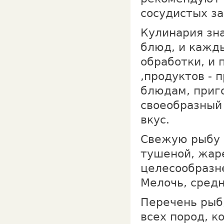
сосудистых за
Кулинария зн
блюд, и кажды
обработки, и
,продуктов - 
блюдам, приг
своеобразный
вкус.
Свежую рыбу 
тушеной, жар
целесообразне
Мелочь, сред
Перечень рыб
всех пород, к