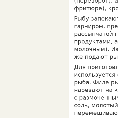
(переворот), 
фритюре), кро
Рыбу запекаю
гарниром, пр
рассыпчатой г
продуктами, а
молочным). Из
же подают рыб
Для приготов
используется
рыба. Филе р
нарезают на к
с размоченным
соль, молотый
перемешиваю