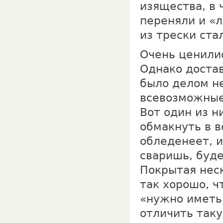
изящества, в 
переняли и «
из трески ста
Очень ценилис
Однако доста
было делом н
всевозможные
Вот один из н
обмакнуть в в
обледенеет, и
сваришь, буде
Покрытая нес
так хорошо, ч
«нужно иметь 
отличить таку