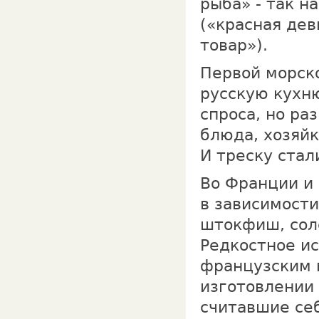
рыба» - так н
(«красная дев
товар»).
Первой морск
русскую кухню
спроса, но ра
блюда, хозяйк
И треску стал
Во Франции и 
в зависимости
штокфиш, соле
Редкостное ис
французским п
изготовлении 
считавшие се