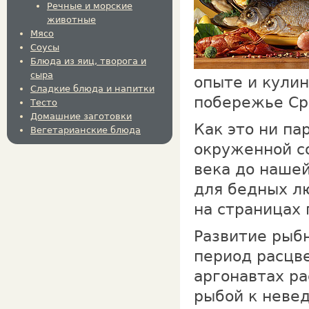
Речные и морские
животные
Мясо
Соусы
Блюда из яиц, творога и
сыра
опыте и кули
Сладкие блюда и напитки
побережье Ср
Тесто
Домашние заготовки
Как это ни па
Вегетарианские блюда
окруженной со
века до нашей
для бедных л
на страницах
Развитие рыбн
период расцв
аргонавтах ра
рыбой к неве