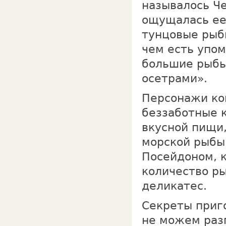
называлось Че
ощущалась ее
тунцовые рыбы
чем есть упом
большие рыбы
осетрами».
Персонажи ко
беззаботные 
вкусной пищи,
морской рыбы.
Посейдоном, 
количество р
деликатес.
Секреты приг
не можем разг