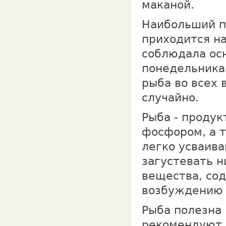
маканой.
Наибольший п
приходится на
соблюдала осн
понедельникам
рыба во всех 
случайно.
Рыба - проду
фосфором, а 
легко усваива
загустевать н
вещества, со
возбуждению 
Рыба полезна 
рекомендуют е