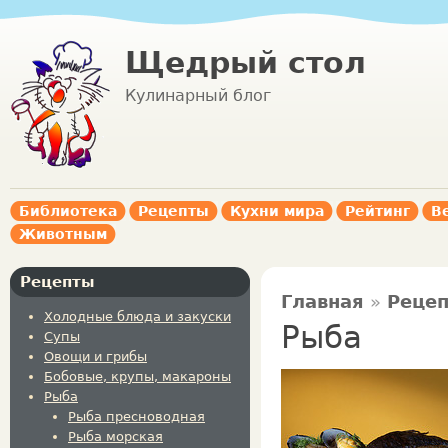
Щедрый стол
Кулинарный блог
Библиотека
Рецепты
Кухни мира
Рейтинг
В
Животным
Рецепты
Главная
»
Реце
Холодные блюда и закуски
Рыба
Супы
Овощи и грибы
Бобовые, крупы, макароны
Рыба
Рыба пресноводная
Рыба морская