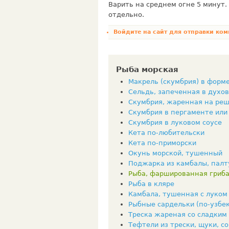
Варить на среднем огне 5 минут. 
отдельно.
Войдите на сайт
для отправки ком
Рыба морская
Макрель (скумбрия) в форм
Сельдь, запеченная в духо
Скумбрия, жаренная на ре
Скумбрия в пергаменте или
Скумбрия в луковом соусе
Кета по-любительски
Кета по-приморски
Окунь морской, тушенный
Поджарка из камбалы, палт
Рыба, фаршированная гриб
Рыба в кляре
Камбала, тушенная с луком
Рыбные сардельки (по-узбек
Треска жареная со сладким
Тефтели из трески, щуки, со