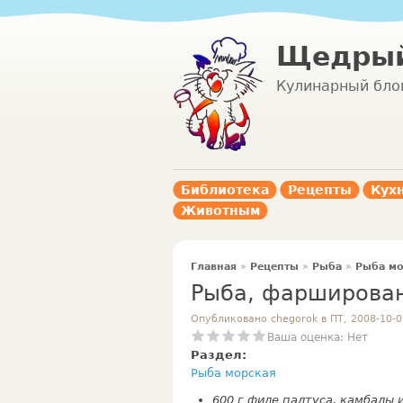
Щедрый
Кулинарный бло
Библиотека
Рецепты
Кух
Животным
Главная
»
Рецепты
»
Рыба
»
Рыба мо
Рыба, фарширова
Опубликовано chegorok в ПТ, 2008-10-0
Ваша оценка:
Нет
Раздел:
Рыба морская
600 г филе палтуса, камбалы и