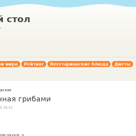
 стол
г
ни мира
Рейтинг
Вегетарианские блюда
Диеты
рская
нная грибами
3 18:52
ли окуня, ч