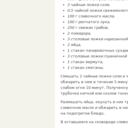
3 чайные ложки соли,
0,5 чайной ложки свеже­молот
100 г сливочного мас­ла,
100 г репчатого лука,
250 г свежих грибов,
2 помидора,
3 столовые ложки нарезанной 
2 яйца,
1 стакан панировоч­ных сухар
3 столовые ложки пшеничной 
1 стакан вермута,
1 стакан сметаны.
Смешать 2 чайные ложки соли и ч
обжарить в нем в течение 5 мину
слабом огне 10 минут. Полученну
трубочки ниткой или сколов тон
Размешать яйца, окунуть в них т
сливочное масло и обжарить в не
на подогретое блюдо.
В оставшееся на сковороде сливо