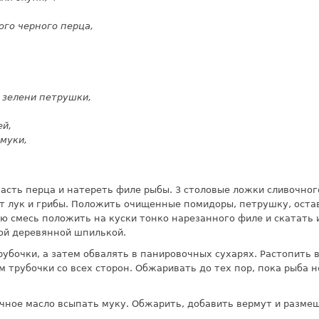
ого черного перца,
зе­лени петрушки,
ей,
муки,
асть пер­ца и натереть филе рыбы. 3 столовые ложки сливочног
т лук и гри­бы. Положить очищенные помидоры, петруш­ку, оста
ю смесь положить на куски тонко нарезанного филе и скатать и
кой деревянной шпилькой.
рубочки, а затем обвалять в панировочных сухарях. Растопить 
м трубочки со всех сто­рон. Обжаривать до тех пор, пока рыба 
чное мас­ло всыпать муку. Обжарить, добавить вермут и размеш