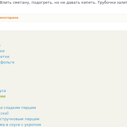
Влить сме­тану, подогреть, но не давать кипеть. Трубочки зал
ментариев
е
вке
шетке
 фольге
уса
ами
 и сладким перцем
ски)
 стручковым перцем
ма в соусе с укропом