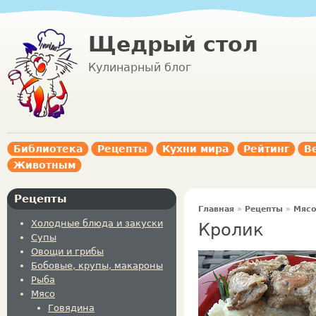
Щедрый стол
Кулинарный блог
Библиотека
Рецепты
Кухни мира
Рейтинг
В
Животным
Рецепты
Главная
»
Рецепты
»
Мяс
Холодные блюда и закуски
Кролик
Супы
Овощи и грибы
Бобовые, крупы, макароны
Рыба
Мясо
Говядина