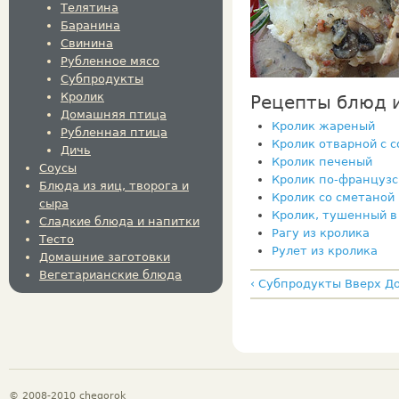
Телятина
Баранина
Свинина
Рубленное мясо
Субпродукты
Кролик
Рецепты блюд и
Домашняя птица
Кролик жареный
Рубленная птица
Кролик отварной с 
Дичь
Кролик печеный
Соусы
Кролик по-французс
Блюда из яиц, творога и
Кролик со сметаной
сыра
Кролик, тушенный в
Сладкие блюда и напитки
Рагу из кролика
Тесто
Рулет из кролика
Домашние заготовки
Вегетарианские блюда
‹ Субпродукты
Вверх
До
© 2008-2010 chegorok