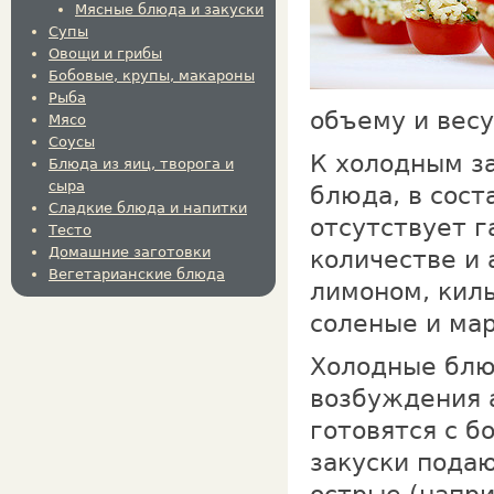
Мясные блюда и закуски
Супы
Овощи и грибы
Бобовые, крупы, макароны
Рыба
объему и весу
Мясо
Соусы
К холодным з
Блюда из яиц, творога и
сыра
блюда, в сост
Сладкие блюда и напитки
отсутствует г
Тесто
Домашние заготовки
количестве и 
Вегетарианские блюда
лимоном, киль
соленые и ма
Холодные блю
возбуждения а
готовятся с 
закуски подаю