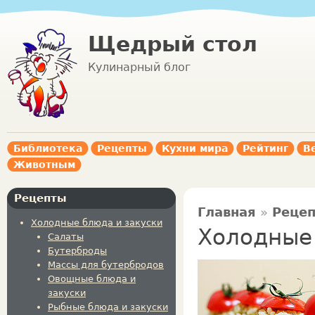
Щедрый стол
Кулинарный блог
Библиотека
Рецепты
Кухни мира
Рейтинг
В
Животным
Рецепты
Главная
»
Реце
Холодные блюда и закуски
Холодные
Салаты
Бутерброды
Массы для бутербродов
Овощные блюда и
закуски
Рыбные блюда и закуски