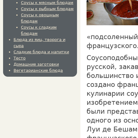
Соусы к мясным блюдам
Соусы к рыбным блюдам
Соусы к овощным
блюдам
Соусы к сладким
блюдам
«подсоленный»
Блюда из яиц, творога и
французского
сыра
Сладкие блюда и напитки
Соусоподобны
Тесто
Домашние заготовки
русской, зака
Вегетарианские блюда
большинство 
создано франц
кулинарии со
изобретением
были представ
одного из осн
Луи де Бешам