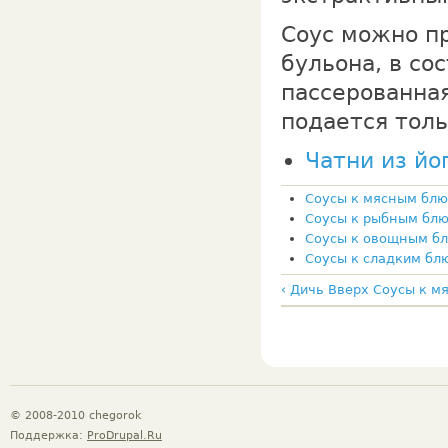
Соус можно п
бульона, в со
пассерованная
подается тол
Чатни из йо
Соусы к мясным бл
Соусы к рыбным бл
Соусы к овощным б
Соусы к сладким бл
‹ Дичь
Вверх
Соусы к м
© 2008-2010 chegorok
Поддержка:
ProDrupal.Ru