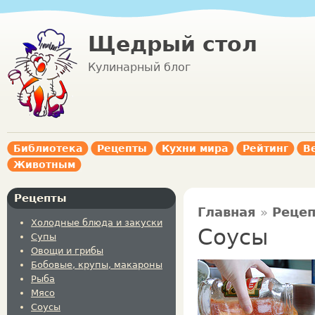
Щедрый стол
Кулинарный блог
Библиотека
Рецепты
Кухни мира
Рейтинг
В
Животным
Рецепты
Главная
»
Реце
Холодные блюда и закуски
Соусы
Супы
Овощи и грибы
Бобовые, крупы, макароны
Рыба
Мясо
Соусы