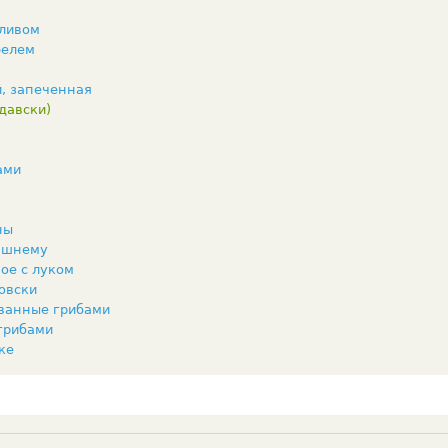
сливом
фелем
й, запеченная
давски)
ами
ны
ашнему
ое с луком
овски
ванные грибами
грибами
ке