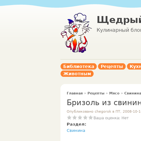
Щедрый
Кулинарный бло
Библиотека
Рецепты
Кух
Животным
Главная
»
Рецепты
»
Мясо
»
Свинин
Бризоль из свини
Опубликовано chegorok в ПТ, 2008-10-1
Ваша оценка:
Нет
Раздел:
Свинина