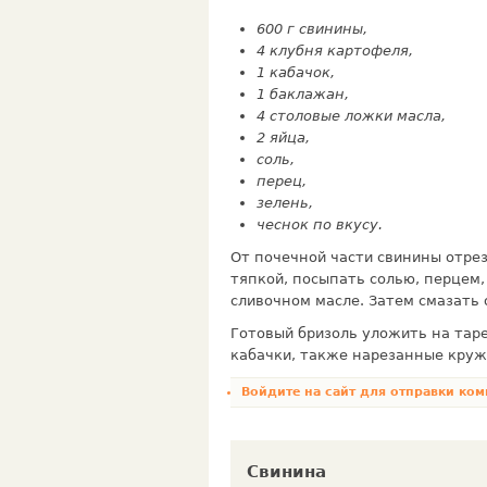
600 г свинины,
4 клубня картофеля,
1 кабачок,
1 баклажан,
4 столовые ложки масла,
2 яйца,
соль,
перец,
зелень,
чеснок по вкусу.
От почечной части свинины отрез
тяпкой, посыпать солью, перцем, 
сливочном масле. Затем смазать 
Готовый бризоль уложить на тар
кабачки, также нарезанные круж
Войдите на сайт
для отправки ком
Свинина