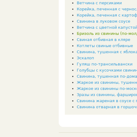
Ветчина с персиками
Корейка, печенная с черно
Корейка, печенная с карто
Свинина в луковом соусе
Ветчина с цветной капусто
Бризоль из свинины (по-мол
Свиная отбивная в кляре
Котлеты свиные отбивные
Свинина, тушенная с яблок
Эскалоп
Гуляш по-трансильвански
Голубцы с кусочками свини
Свинина, тушенная по-дом
Жаркое из свинины, тушенн
Жаркое из свинины по-моск
Зразы из свинины, фарширо
Свинина жареная в соусе с 
Свинина отварная в горшоч