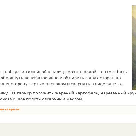
ать 4 кус­ка толщиной в палец смочить водой, тонко отбить
об­макнуть во взбитое яйцо и обжарить с двух сторон на
одну сторону тертым чесноком и свернуть в виде рулета.
елку. На гарнир положить жареный картофель, нарезанный кр
очками. Все полить сливочным маслом.
ментариев