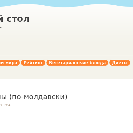
 стол
г
ни мира
Рейтинг
Вегетарианские блюда
Диеты
а
ны (по-молдавски)
0 13:45