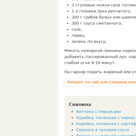
3 столовые ложки сала топ­лен
1-2 головки лука репчатого,
200 г грибов белых или шамп
300 г соуса сметанного,
соль,
перец,
зелень по вкусу.
Мякоть нежирной свинины нарезат
добавить пассерованный лук, нар
слабом огне 8-10 минут.
На гарнир подать жареный или о
Войдите на сайт
для отправки ком
Свинина
Ветчина с персиками
Корейка, печенная с черно
Корейка, печенная с карто
Свинина в луковом соусе
Ветчина с цветной капусто