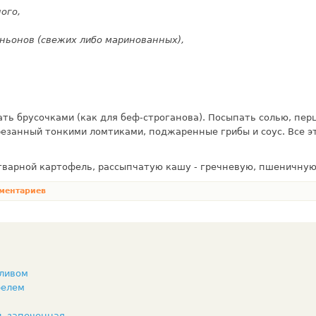
ого,
иньонов (свежих либо маринованных),
ь бру­сочками (как для беф-строганова). Посыпать солью, пер
езанный тон­кими ломтиками, поджаренные грибы и соус. Все э
тварной картофель, рассыпчатую кашу - гречневую, пшеничную
ментариев
сливом
фелем
й, запеченная