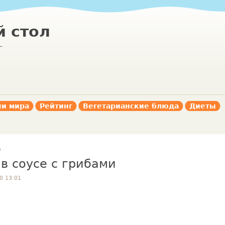
 стол
г
ни мира
Рейтинг
Вегетарианские блюда
Диеты
а
в соусе с грибами
0 13:01