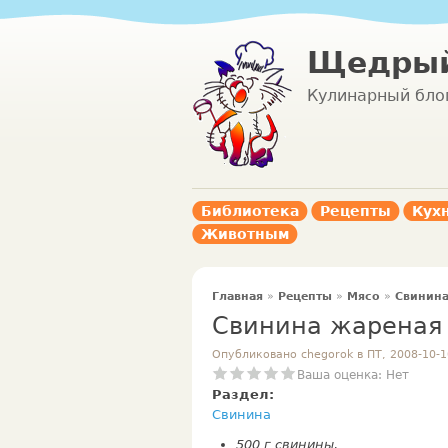
Щедрый
Кулинарный бло
Библиотека
Рецепты
Кух
Животным
Главная
»
Рецепты
»
Мясо
»
Свинин
Свинина жареная 
Опубликовано chegorok в ПТ, 2008-10-1
Ваша оценка:
Нет
Раздел:
Свинина
500 г свинины,