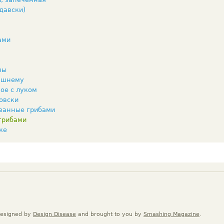
давски)
ами
ны
ашнему
ое с луком
овски
ванные грибами
грибами
ке
Designed by
Design Disease
and brought to you by
Smashing Magazine
.