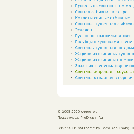
Бризоль из свинины (по-мол
Свиная отбивная в кляре
Котлеты свиные отбивные
Свинина, тушенная с яблок
Эскалоп
Гуляш по-трансильвански
Голубцы с кусочками свини
Свинина, тушенная по-дом
Жаркое из свинины, тушенн
Жаркое из свинины по-моск
Зразы из свинины, фарширо
Свинина жареная в соусе с 
Свинина отварная в горшоч
© 2008-2010 chegorok
Поддержка:
ProDrupal.Ru
Fervens
Drupal theme by
Leow Kah Thong
. 