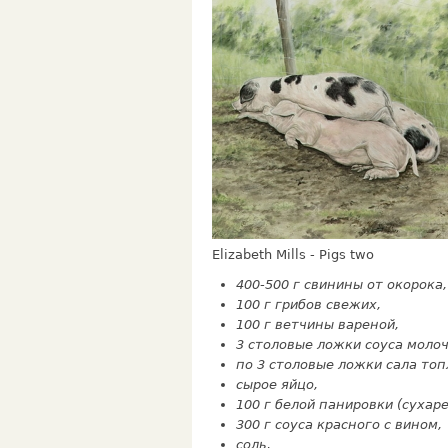
Elizabeth Mills - Pigs two
400-500 г свинины от окорока,
100 г гри­бов свежих,
100 г ветчины вареной,
3 столо­вые ложки соуса молоч
по 3 сто­ловые ложки сала топ
сырое яйцо,
100 г белой панировки (су­харе
300 г соуса красного с вином,
соль.