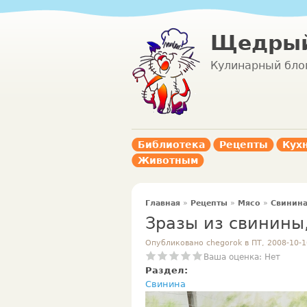
Щедрый
Кулинарный бло
Библиотека
Рецепты
Кух
Животным
Главная
»
Рецепты
»
Мясо
»
Свинин
Зразы из свинин
Опубликовано chegorok в ПТ, 2008-10-1
Ваша оценка:
Нет
Раздел:
Свинина