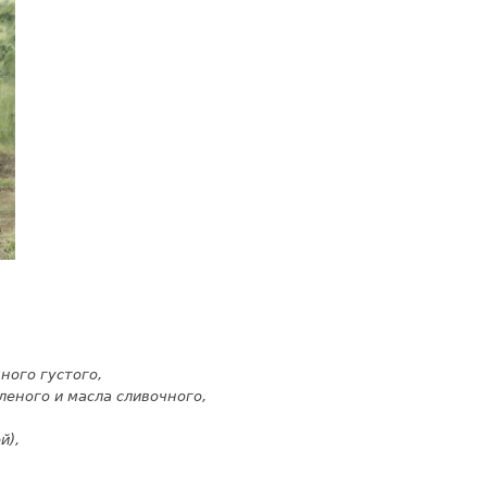
ного густого,
леного и масла сливоч­ного,
й),