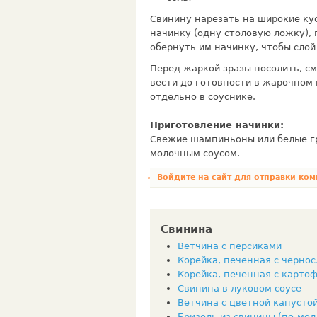
Свинину нарезать на широкие кус
начинку (одну столовую ложку), 
обернуть им начинку, чтобы слой
Перед жаркой зразы посолить, см
вести до готовности в жарочном 
отдель­но в соуснике.
Приготовление начинки:
Свежие шампиньоны или белые гр
молочным соусом.
Войдите на сайт
для отправки ком
Свинина
Ветчина с персиками
Корейка, печенная с черно
Корейка, печенная с карто
Свинина в луковом соусе
Ветчина с цветной капусто
Бризоль из свинины (по-мол