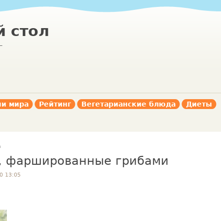
 стол
г
ни мира
Рейтинг
Вегетарианские блюда
Диеты
а
ы, фаршированные грибами
0 13:05