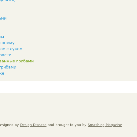
ами
ны
ашнему
ое с луком
овски
ванные грибами
грибами
ке
Designed by
Design Disease
and brought to you by
Smashing Magazine
.