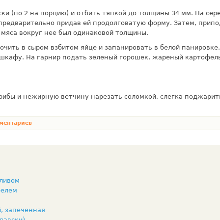
ки (по 2 на порцию) и отбить тяпкой до толщины 3­4 мм. На се
предвари­тельно придав ей продолговатую форму. За­тем, прип
 мяса вокруг нее был одинаковой толщины.
очить в сыром взбитом яйце и запанировать в белой панировке.
шкафу. На гарнир подать зеленый горошек, жареный кар­тофель
ибы и нежирную вет­чину нарезать соломкой, слегка поджарить
ментариев
сливом
фелем
й, запеченная
давски)