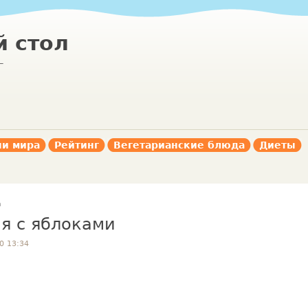
 стол
г
ни мира
Рейтинг
Вегетарианские блюда
Диеты
а
я с яблоками
0 13:34