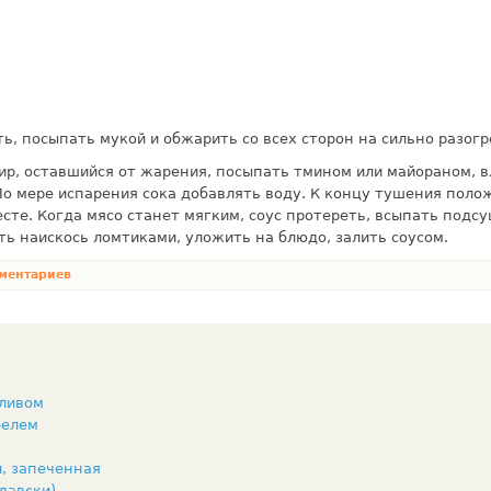
, посыпать мукой и обжарить со всех сторон на сильно разогр
р, остав­шийся от жарения, посыпать тмином или майораном, в
По мере испарения сока добавлять воду. К концу тушения пол
сте. Когда мясо станет мягким, соус протереть, всыпать подс
ть наискось ломтиками, уложить на блюдо, залить соусом.
ментариев
сливом
фелем
й, запеченная
давски)