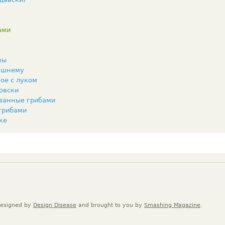
ами
ны
ашнему
ое с луком
овски
ванные грибами
грибами
ке
Designed by
Design Disease
and brought to you by
Smashing Magazine
.