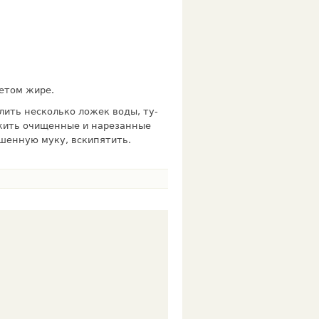
етом жире.
лить несколько ложек воды, ту­
ожить очищенные и нарезанные
ушенную муку, вскипятить.