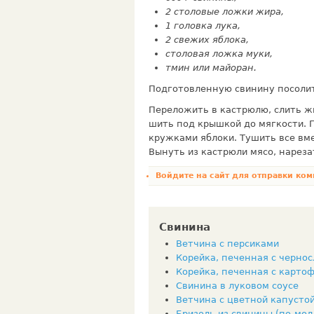
2 столовые ложки жира,
1 го­ловка лука,
2 свежих яблока,
столовая ложка муки,
тмин или майоран.
Подготовленную свинину посолить
Переложить в кастрюлю, слить жи
шить под крышкой до мягкости. 
кружками яблоки. Тушить все вме
Вынуть из кастрюли мясо, нареза
Войдите на сайт
для отправки ком
Свинина
Ветчина с персиками
Корейка, печенная с черно
Корейка, печенная с карто
Свинина в луковом соусе
Ветчина с цветной капусто
Бризоль из свинины (по-мол