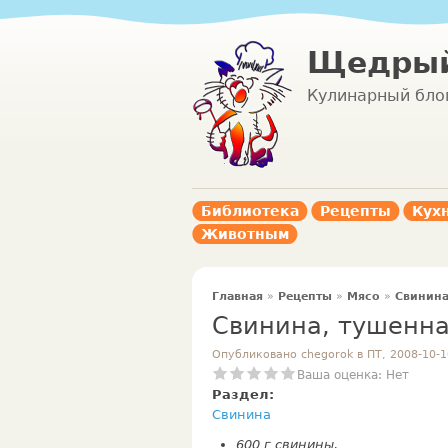
Щедрый
Кулинарный бло
Библиотека
Рецепты
Кух
Животным
Главная
»
Рецепты
»
Мясо
»
Свинин
Свинина, тушенна
Опубликовано chegorok в ПТ, 2008-10-1
Ваша оценка:
Нет
Раздел:
Свинина
600 г свинины,