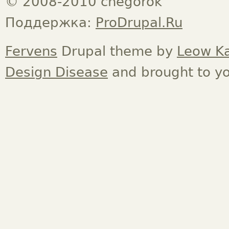
© 2008-2010 chegorok
Поддержка:
ProDrupal.Ru
Fervens
Drupal theme by
Leow K
Design Disease
and brought to y