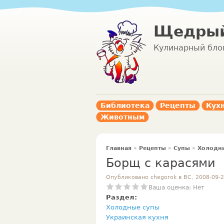
Щедрый
Кулинарный бло
Библиотека
Рецепты
Кух
Животным
Главная
»
Рецепты
»
Супы
»
Холодн
Борщ с карасями
Опубликовано chegorok в ВС, 2008-09-2
Ваша оценка:
Нет
Раздел:
Холодные супы
Украинская кухня