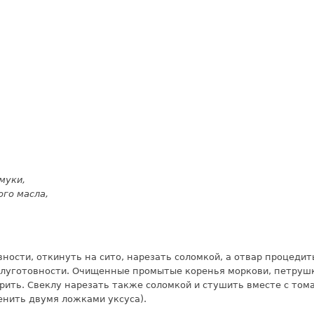
муки,
ого масла,
ности, откинуть на сито, нарезать соломкой, а отвар процеди
полуготовности. Очищенные промытые коренья моркови, петрушк
рить. Свеклу нарезать также соломкой и стушить вместе с том
енить двумя ложками уксуса).