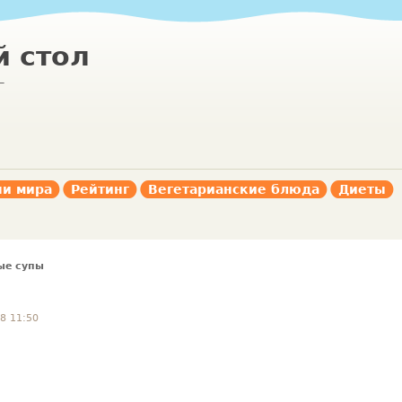
 стол
г
ни мира
Рейтинг
Вегетарианские блюда
Диеты
ые супы
8 11:50