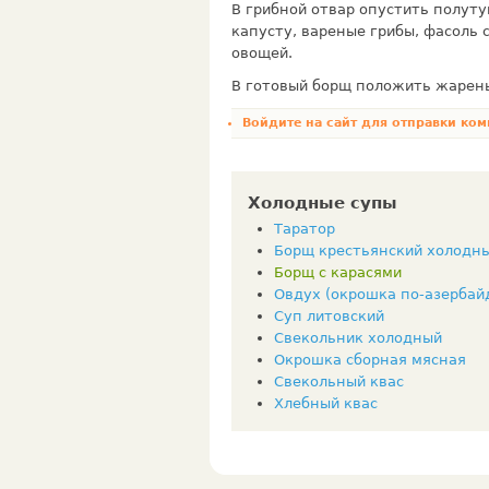
В грибной отвар опустить полут
капусту, вареные грибы, фасоль 
овощей.
В готовый борщ положить жарены
Войдите на сайт
для отправки ком
Холодные супы
Таратор
Борщ крестьянский холодн
Борщ с карасями
Овдух (окрошка по-азербай
Суп литовский
Свекольник холодный
Окрошка сборная мясная
Свекольный квас
Хлебный квас