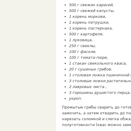
500 г свежих карасей,
500 г свежей капусты,
1 корень моркови,
1 корень петрушки,
1 корень пастернака,
500 г картофеля,
1 луковица,
250 г свеклы,
100 г фасоли,
100 г томата-пюре,
1 стакан свекольного кваса,
20 г сушеных грибов,
1 столовая ложка пшеничной 
3 столовые ложки растительн
2 лавровых листа ,
3 горошины душистого перца,
укроп.
Промытые грибы сварить до готов
замочить, а затем отварить до 
нарезать соломкой и cлeгкa обжа
полуготовности (квас можно зам