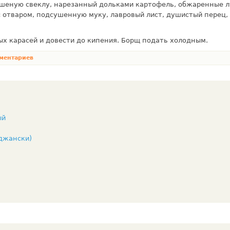
ушеную свеклу, нарезанный дольками картофель, обжаренные л
с отваром, подсушенную муку, лавровый лист, душистый перец, 
х карасей и довести до кипения. Борщ подать холодным.
ментариев
ый
джански)