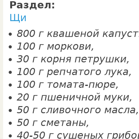
Раздел:
Щи
800 г квашеной капуст
100 г моркови,
30 г корня петрушки,
100 г репчатого лука,
100 г томата-пюре,
20 г пшеничной муки,
50 г сли­вочного масла,
50 г сметаны,
40-50 г суше­ных грибо