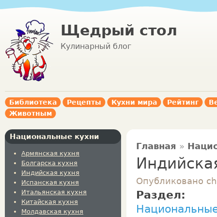
Щедрый стол
Кулинарный блог
Библиотека
Рецепты
Кухни мира
Рейтинг
В
Животным
Национальные кухни
Главная
»
Наци
Армянская кухня
Индийска
Болгарска кухня
Индийская кухня
Опубликовано che
Испанская кухня
Итальянская кухня
Раздел:
Китайская кухня
Национальные
Молдавская кухня