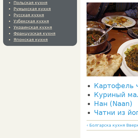
Польская кухня
Румынская кухня
Русская кухня
Узбекская кухня
Украинская кухня
Французская кухня
Японская кухня
Картофель чи
Куриный мал
Нан (Naan)
Чатни из йо
‹ Болгарска кухня
Ввер