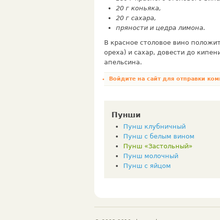
20 г коньяка,
20 г сахара,
пряности и цедра лимона.
В красное столовое вино положит
ореха) и сахар, довести до кипе
апельсина.
Войдите на сайт
для отправки ком
Пунши
Пунш клубничный
Пунш с белым вином
Пунш «Застольный»
Пунш молочный
Пунш с яйцом