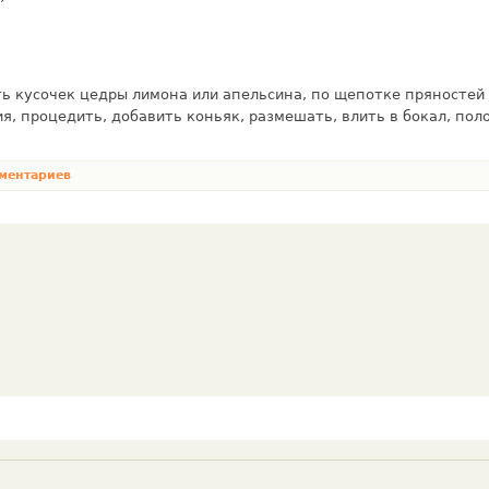
ь кусочек цедры лимона или апельсина, по щепотке пряностей 
ния, процедить, добавить коньяк, размешать, влить в бокал, по
ментариев