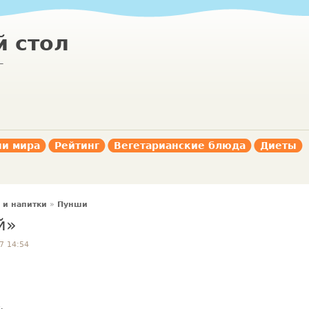
 стол
г
ни мира
Рейтинг
Вегетарианские блюда
Диеты
 и напитки
»
Пунши
й»
7 14:54
,