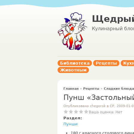
Щедрый
Кулинарный бло
Библиотека
Рецепты
Кух
Животным
Главная
»
Рецепты
»
Сладкие блюда
Пунш «Застольны
Опубликовано chegorok в СР, 2009-01-0
Ваша оценка:
Нет
Раздел:
Пунши
180 г красного столового вина