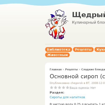
Щедрый
Кулинарный бло
Библиотека
Рецепты
Кух
Животным
Главная
»
Рецепты
»
Сладкие блюда
Основной сироп (
Опубликовано chegorok в ВТ, 2008-12-0
Ваша оценка:
Нет
Раздел:
Сиропы для напитков
В чистую воду 0,75 л всыпать 1 