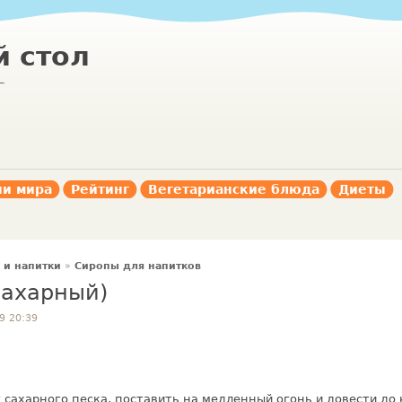
 стол
г
ни мира
Рейтинг
Вегетарианские блюда
Диеты
 и напитки
»
Сиропы для напитков
сахарный)
9 20:39
кг сахарного песка, поставить на медленный огонь и довести до