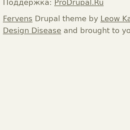
Поддержка:
ProDrupal.Ru
Fervens
Drupal theme by
Leow K
Design Disease
and brought to y