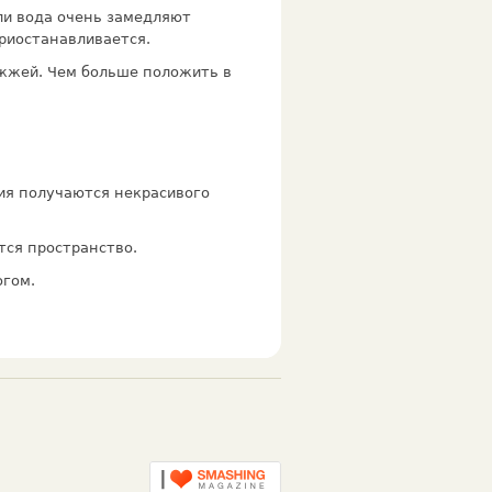
ли вода очень замедляют
риостанавливается.
ожжей. Чем больше положить в
лия получаются некрасивого
тся пространство.
огом.