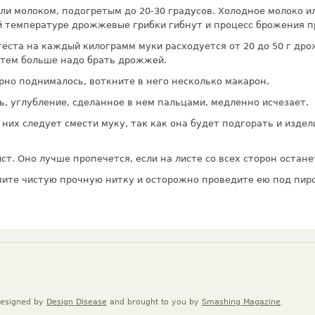
ли молоком, подогретым до 20-30 градусов. Холодное молоко и
й температуре дрожжевые грибки гибнут и процесс брожения п
еста на каждый килограмм муки расходуется от 20 до 50 г др
), тем больше надо брать дрожжей.
но поднималось, воткните в него несколько макарон.
ь, углубление, сделанное в нем пальцами, медленно исчезает.
них следует смести муку, так как она будет подгорать и изде
ст. Оно лучше пропечется, если на листе со всех сторон остане
ьмите чистую прочную нитку и осторожно проведите ею под пир
Designed by
Design Disease
and brought to you by
Smashing Magazine
.