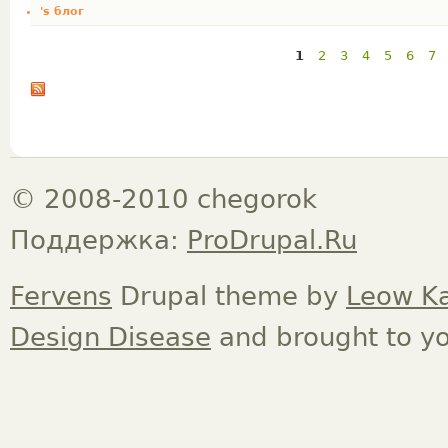
's блог
1
2
3
4
5
6
7
© 2008-2010 chegorok
Поддержка:
ProDrupal.Ru
Fervens
Drupal theme by
Leow K
Design Disease
and brought to y